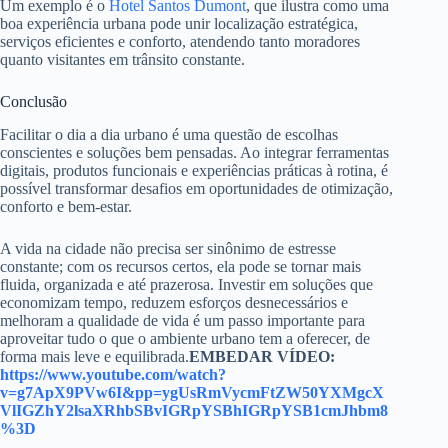
Um exemplo é o
Hotel Santos Dumont
, que ilustra como uma
boa experiência urbana pode unir localização estratégica,
serviços eficientes e conforto, atendendo tanto moradores
quanto visitantes em trânsito constante.
Conclusão
Facilitar o dia a dia urbano é uma questão de escolhas
conscientes e soluções bem pensadas. Ao integrar ferramentas
digitais, produtos funcionais e experiências práticas à rotina, é
possível transformar desafios em oportunidades de otimização,
conforto e bem-estar.
A vida na cidade não precisa ser sinônimo de estresse
constante; com os recursos certos, ela pode se tornar mais
fluida, organizada e até prazerosa. Investir em soluções que
economizam tempo, reduzem esforços desnecessários e
melhoram a qualidade de vida é um passo importante para
aproveitar tudo o que o ambiente urbano tem a oferecer, de
forma mais leve e equilibrada.
EMBEDAR VÍDEO:
https://www.youtube.com/watch?
v=g7ApX9PVw6I&pp=ygUsRmVycmFtZW50YXMgcX
VlIGZhY2lsaXRhbSBvIGRpYSBhIGRpYSB1cmJhbm8
%3D